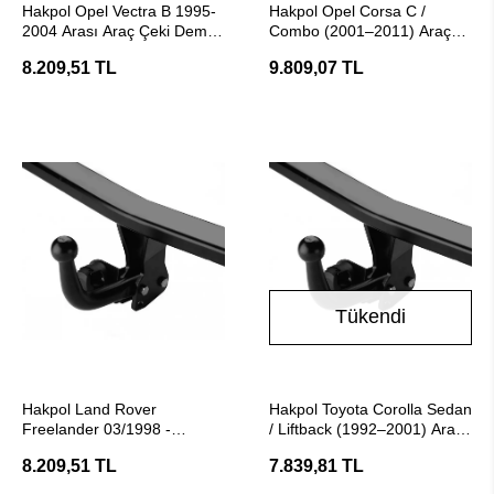
Hakpol Opel Vectra B 1995-
Hakpol Opel Corsa C /
2004 Arası Araç Çeki Demiri
Combo (2001–2011) Araç
- (E20 Belgeli)
Çeki Demiri ( E20 Belgeli)
8.209,51 TL
9.809,07 TL
Tükendi
SEPETE EKLE
Stokta Yok
Hakpol Land Rover
Hakpol Toyota Corolla Sedan
Freelander 03/1998 -
/ Liftback (1992–2001) Araç
10/2006 Arası Çeki Demiri
Çeki Demiri
8.209,51 TL
7.839,81 TL