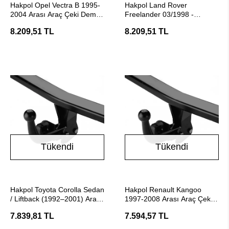
Hakpol Opel Vectra B 1995-
Hakpol Land Rover
2004 Arası Araç Çeki Demiri
Freelander 03/1998 -
- (E20 Belgeli)
10/2006 Arası Çeki Demiri
8.209,51 TL
8.209,51 TL
Tükendi
Tükendi
Stokta Yok
Stokta Yok
Hakpol Toyota Corolla Sedan
Hakpol Renault Kangoo
/ Liftback (1992–2001) Araç
1997-2008 Arası Araç Çeki
Çeki Demiri
Demiri (E20 Belgeli)
7.839,81 TL
7.594,57 TL