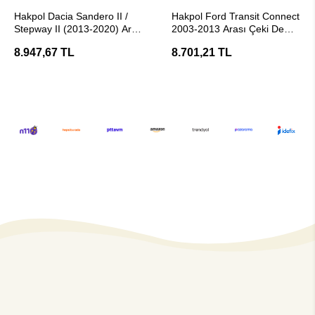
Stokta Yok
Stokta Yok
Hakpol Dacia Sandero II /
Hakpol Ford Transit Connect
Stepway II (2013-2020) Araç
2003-2013 Arası Çeki Demiri
Çeki Demiri (E20 Belgeli )
- E20 Belgeli
8.947,67 TL
8.701,21 TL