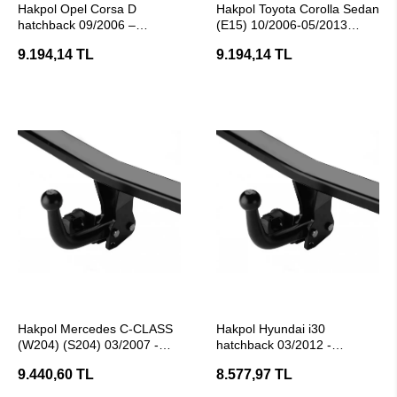
Hakpol Opel Corsa D
Hakpol Toyota Corolla Sedan
hatchback 09/2006 –
(E15) 10/2006-05/2013
11/2014 Çeki Demiri (E20
Arası Çeki Demiri ( E20
9.194,14 TL
9.194,14 TL
Belgeli)
Belgeli)
SEPETE EKLE
SEPETE EKLE
Hakpol Mercedes C-CLASS
Hakpol Hyundai i30
(W204) (S204) 03/2007 -
hatchback 03/2012 -
02/2014 Çeki Demiri
12/2016 Çeki Demiri (E20
9.440,60 TL
8.577,97 TL
Belgeli)