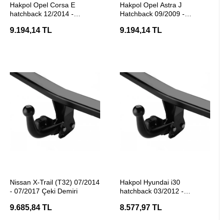
Hakpol Opel Corsa E
Hakpol Opel Astra J
hatchback 12/2014 -
Hatchback 09/2009 -
06/2019 Çeki Demiri (E20
05/2015 Arası Araç Çeki
9.194,14 TL
9.194,14 TL
Belgeli)
Demiri (E20 Belgeli )
SEPETE EKLE
SEPETE EKLE
Nissan X-Trail (T32) 07/2014
Hakpol Hyundai i30
- 07/2017 Çeki Demiri
hatchback 03/2012 -
12/2016 Çeki Demiri (E20
9.685,84 TL
8.577,97 TL
Belgeli)