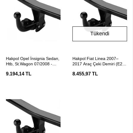
Tükendi
SEPETE EKLE
Stokta Yok
Hakpol Opel İnsignia Sedan,
Hakpol Fiat Linea 2007–
Htb, St.Wagon 07/2008 -
2017 Araç Çeki Demiri (E20
05/2017 Arası Çeki Demiri
Belgeli)
9.194,14 TL
8.455,97 TL