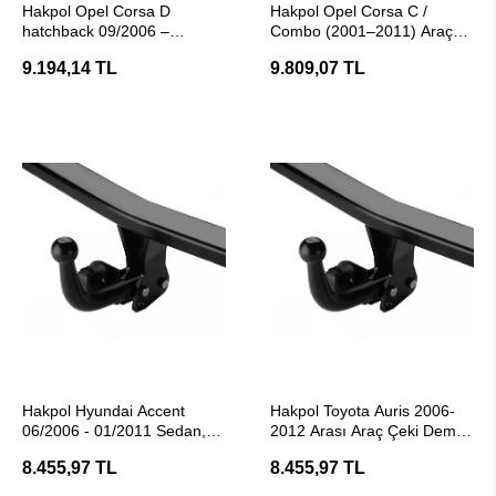
Hakpol Opel Corsa D
Hakpol Opel Corsa C /
hatchback 09/2006 –
Combo (2001–2011) Araç
11/2014 Çeki Demiri (E20
Çeki Demiri ( E20 Belgeli)
9.194,14 TL
9.809,07 TL
Belgeli)
SEPETE EKLE
SEPETE EKLE
Hakpol Hyundai Accent
Hakpol Toyota Auris 2006-
06/2006 - 01/2011 Sedan,
2012 Arası Araç Çeki Demiri
Hatchback Çeki Demiri ( E20
- (E20 Belgeli)
8.455,97 TL
8.455,97 TL
Belgeli )