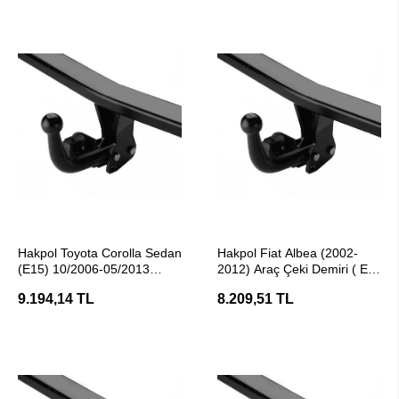
SEPETE EKLE
SEPETE EKLE
Hakpol Toyota Corolla Sedan
Hakpol Fiat Albea (2002-
(E15) 10/2006-05/2013
2012) Araç Çeki Demiri ( E
Arası Çeki Demiri ( E20
Belgeli )
9.194,14 TL
8.209,51 TL
Belgeli)