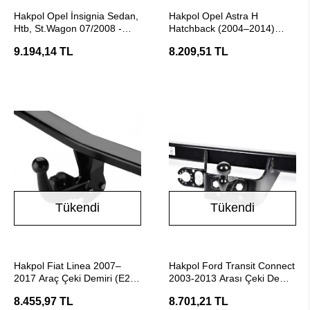
SEPETE EKLE
Stokta Yok
Hakpol Opel İnsignia Sedan,
Hakpol Opel Astra H
Htb, St.Wagon 07/2008 -
Hatchback (2004–2014)
05/2017 Arası Çeki Demiri
Araç Çeki Demiri
9.194,14 TL
8.209,51 TL
Tükendi
Tükendi
Stokta Yok
Stokta Yok
Hakpol Fiat Linea 2007–
Hakpol Ford Transit Connect
2017 Araç Çeki Demiri (E20
2003-2013 Arası Çeki Demiri
Belgeli)
- E20 Belgeli
8.455,97 TL
8.701,21 TL