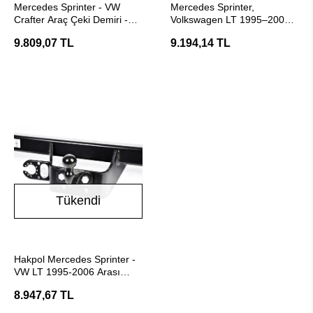
Mercedes Sprinter - VW
Mercedes Sprinter,
Crafter Araç Çeki Demiri -
Volkswagen LT 1995–2006
E20 Belgeli Hakpol
Çeki Demiri - Hakpol
9.809,07 TL
9.194,14 TL
Tükendi
Stokta Yok
Hakpol Mercedes Sprinter -
VW LT 1995-2006 Arası
Araç Çeki Demiri - E20
8.947,67 TL
Belgeli