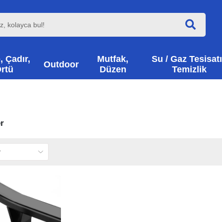
, Çadır,
Mutfak,
Su / Gaz Tesisatı
Outdoor
rtü
Düzen
Temizlik
r