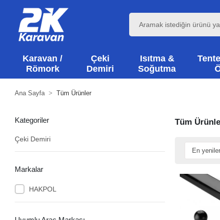
Karavan /
Çeki
Isıtma &
Tente
Römork
Demiri
Soğutma
Ö
Ana Sayfa
Tüm Ürünler
Kategoriler
Tüm Ürünle
Çeki Demiri
Markalar
HAKPOL
Uyumlu Araç Markası