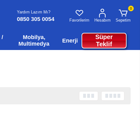
0
Yardım Lazım Mı?
0850 305 0054
Favorilerim
Hesabım
Sepetim
Süper
 /
Mobilya,
Enerji
Multimedya
Teklif