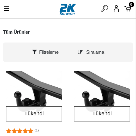
0
Tüm Ürünler
Filtreleme
Sıralama
Tükendi
Tükendi
(1)
Stokta Yok
Stokta Yok