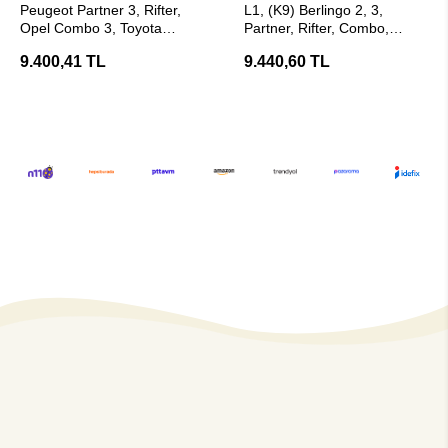
Peugeot Partner 3, Rifter,
L1, (K9) Berlingo 2, 3,
Opel Combo 3, Toyota
Partner, Rifter, Combo,
Proace City, Fiat Doblo Çeki
Proace City, Doblo Çeki
9.400,41 TL
9.440,60 TL
Demiri (Hakpol)
Demiri - E20 Belgeli ( Hakpol
)