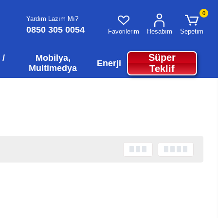
0
Yardım Lazım Mı?
0850 305 0054
Favorilerim
Hesabım
Sepetim
Süper
 /
Mobilya,
Enerji
Multimedya
Teklif