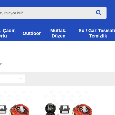
, Çadır,
Mutfak,
Su / Gaz Tesisatı
Outdoor
rtü
Düzen
Temizlik
r