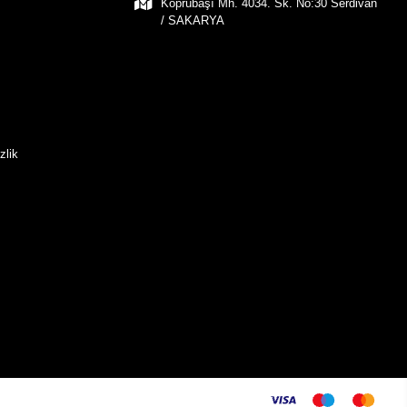
Köprübaşı Mh. 4034. Sk. No:30 Serdivan
/ SAKARYA
zlik