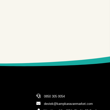
0850 305 0054
destek@kampkaravanmarket.com