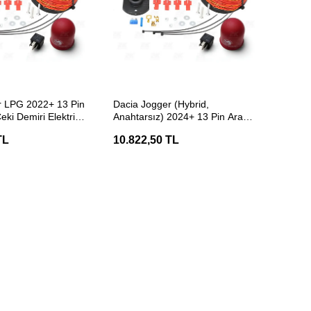
ETE EKLE
SEPETE EKLE
r LPG 2022+ 13 Pin
Dacia Jogger (Hybrid,
eki Demiri Elektrik
Anahtarsız) 2024+ 13 Pin Araca
Özel Çeki Demiri Elektrik
TL
10.822,50 TL
Tesisatı