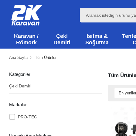
Karavan /
Çeki
Isıtma &
Tente
Römork
Demiri
Soğutma
Ö
Ana Sayfa
Tüm Ürünler
Kategoriler
Tüm Ürünle
Çeki Demiri
Markalar
PRO-TEC
Uyumlu Araç Markası