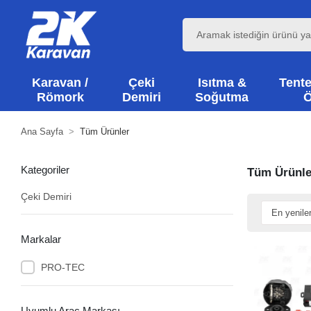
Karavan /
Çeki
Isıtma &
Tente
Römork
Demiri
Soğutma
Ö
Ana Sayfa
Tüm Ürünler
Kategoriler
Tüm Ürünle
Çeki Demiri
Markalar
PRO-TEC
Uyumlu Araç Markası