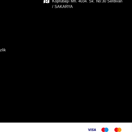
Köprübaşı Mh. 4034. Sk. No:30 Serdivan
/ SAKARYA
zlik