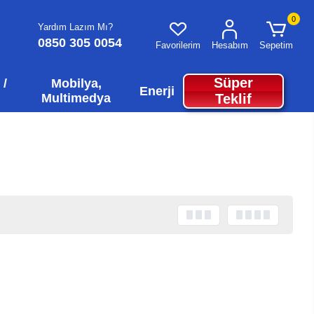
0
Yardım Lazım Mı?
0850 305 0054
Favorilerim
Hesabım
Sepetim
Süper
 /
Mobilya,
Enerji
Multimedya
Teklif