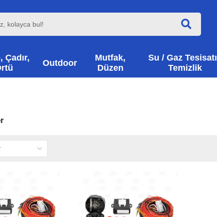
, Çadır,
Mutfak,
Su / Gaz Tesisatı
Outdoor
rtü
Düzen
Temizlik
r