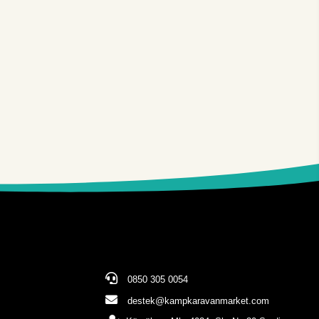
0850 305 0054
destek@kampkaravanmarket.com