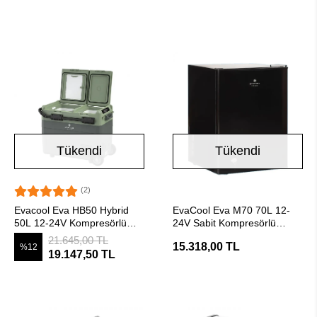
Tükendi
Tükendi
(2)
Stokta Yok
Stokta Yok
Evacool Eva HB50 Hybrid
EvaCool Eva M70 70L 12-
50L 12-24V Kompresörlü
24V Sabit Kompresörlü
Taşınabilir Soğutucu
Marin/Karavan Buzdolabı
21.645,00 TL
15.318,00 TL
%12
19.147,50 TL