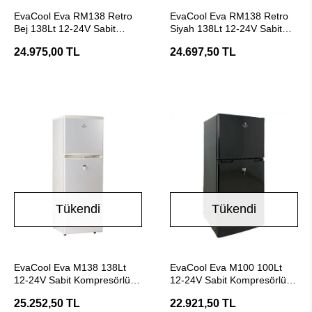
Stokta Yok
Stokta Yok
EvaCool Eva RM138 Retro
EvaCool Eva RM138 Retro
Bej 138Lt 12-24V Sabit
Siyah 138Lt 12-24V Sabit
Kompresörlü Karavan
Kompresörlü Karavan
24.975,00 TL
24.697,50 TL
Buzdolabı
Buzdolabı
Tükendi
Tükendi
Stokta Yok
Stokta Yok
EvaCool Eva M138 138Lt
EvaCool Eva M100 100Lt
12-24V Sabit Kompresörlü
12-24V Sabit Kompresörlü
Karavan Buzdolabı
Karavan Buzdolabı
25.252,50 TL
22.921,50 TL