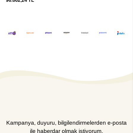
96.662,24 TL
Soğutucu
Kampanya, duyuru, bilgilendirmelerden e-posta
ile haberdar olmak istiyorum.