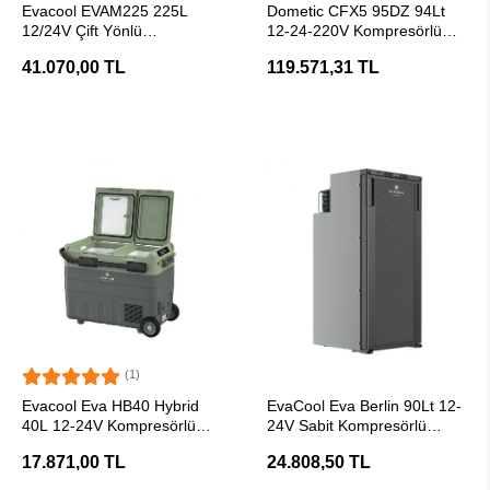
Evacool EVAM225 225L
Dometic CFX5 95DZ 94Lt
12/24V Çift Yönlü
12-24-220V Kompresörlü
Marin/Karavan Kompresörlü
Taşınabilir Soğutucu +
41.070,00 TL
119.571,31 TL
Buzdolabı
Dondurucu (Yeni Nesil VIP
Yalıtım)
(1)
SEPETE EKLE
SEPETE EKLE
Evacool Eva HB40 Hybrid
EvaCool Eva Berlin 90Lt 12-
40L 12-24V Kompresörlü
24V Sabit Kompresörlü
Taşınabilir Soğutucu
Karavan Buzdolabı
17.871,00 TL
24.808,50 TL