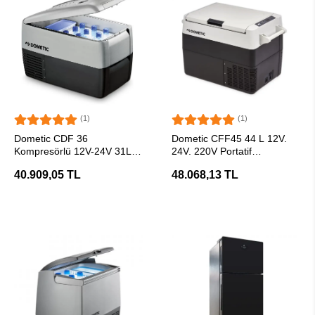
(1)
(1)
SEPETE EKLE
SEPETE EKLE
Dometic CDF 36
Dometic CFF45 44 L 12V.
Kompresörlü 12V-24V 31Lt
24V. 220V Portatif
Portatif Taşınabilir Soğutucu
Kompresörlü Taşınabilir
40.909,05 TL
48.068,13 TL
Soğutucu