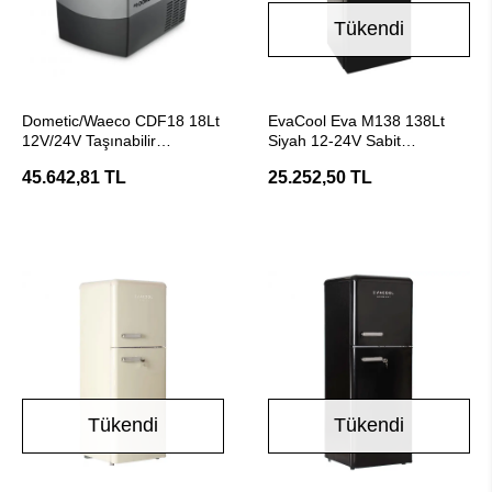
Tükendi
SEPETE EKLE
Stokta Yok
Dometic/Waeco CDF18 18Lt
EvaCool Eva M138 138Lt
12V/24V Taşınabilir
Siyah 12-24V Sabit
Soğutucu
Kompresörlü Karavan
45.642,81 TL
25.252,50 TL
Buzdolabı
Tükendi
Tükendi