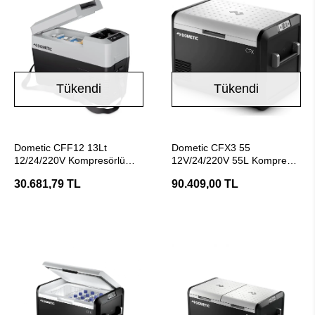
Tükendi
Tükendi
Stokta Yok
Stokta Yok
Dometic CFF12 13Lt
Dometic CFX3 55
12/24/220V Kompresörlü
12V/24/220V 55L Kompresör
Araç Buzdolabı
Taşınabilir Soğutucu
30.681,79 TL
90.409,00 TL