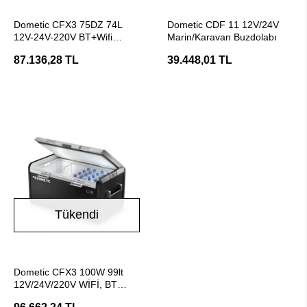
Stokta Yok
Stokta Yok
Dometic CFX3 75DZ 74L
Dometic CDF 11 12V/24V
12V-24V-220V BT+Wifi
Marin/Karavan Buzdolabı
Kompresörlü Taşınabilir
87.136,28 TL
39.448,01 TL
Soğutucu
Tükendi
Stokta Yok
Dometic CFX3 100W 99lt
12V/24V/220V WİFİ, BT
Karavan Taşınabilir