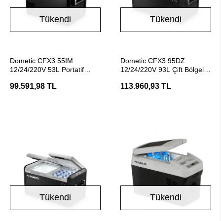
Tükendi
Tükendi
Stokta Yok
Stokta Yok
Dometic CFX3 55IM
Dometic CFX3 95DZ
12/24/220V 53L Portatif
12/24/220V 93L Çift Bölgeli
Kompresörlü Taşınabilir
Kompresör Taşınabilir
99.591,98 TL
113.960,93 TL
Soğutucu
Soğutucu
Tükendi
Tükendi