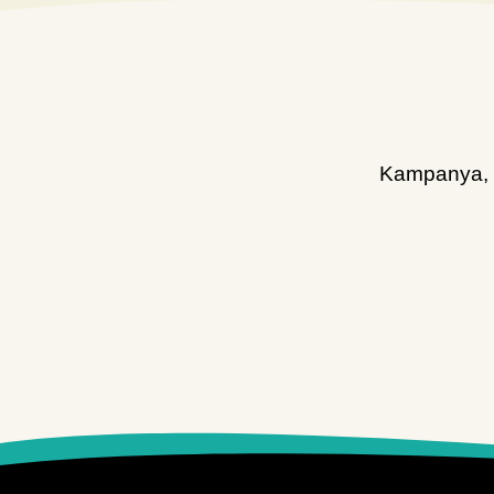
Caraloc
Caratec
CBE
Colapz
Comet
Kampanya, d
Crespo
DEFA
Dekalin
Diğer
Dometic
Dometic Outdoor
Dometic/Kampa
Dometic/Waeco
Dorema StarCamp