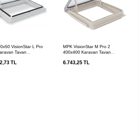
SEPETE EKLE
SEPETE EKLE
0x50 VisionStar L Pro
MPK VisionStar M Pro 2
aravan Tavan
400x400 Karavan Tavan
andırma Heki
Havalandırma Heki
2,73 TL
6.743,25 TL