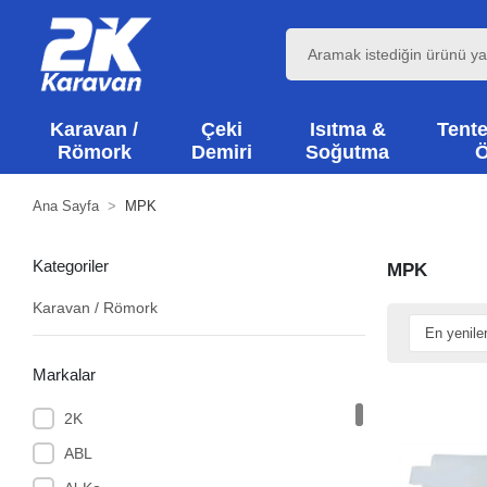
Karavan /
Çeki
Isıtma &
Tente
Römork
Demiri
Soğutma
Ö
Ana Sayfa
MPK
Kategoriler
MPK
Karavan / Römork
Markalar
2K
ABL