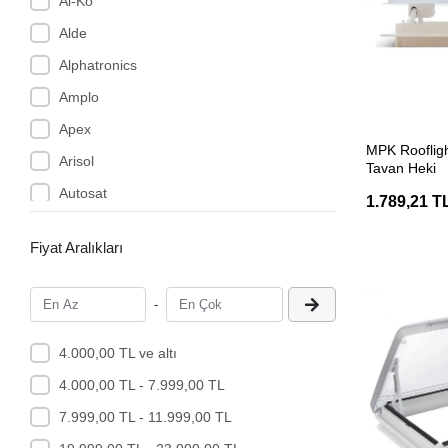
Al-Ko
Alde
Alphatronics
Amplo
Apex
SEP
MPK Rooflig
Arisol
Tavan Heki
Autosat
1.789,21 T
Autoterm
Fiyat Aralıkları
Axen
AYGAZ
-
B-Fresh
Babarvy
4.000,00 TL ve altı
Badé
4.000,00 TL - 7.999,00 TL
Baldacci
7.999,00 TL - 11.999,00 TL