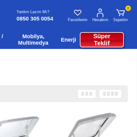
0
Yardım Lazım Mı?
0850 305 0054
Favorilerim
Hesabım
Sepetim
Süper
 /
Mobilya,
Enerji
Multimedya
Teklif