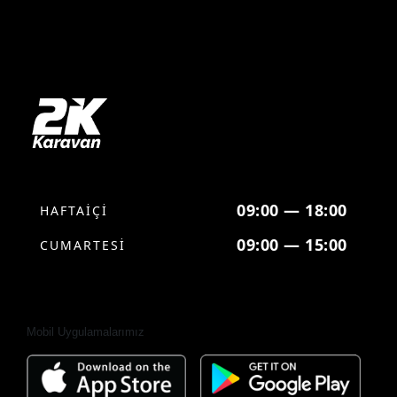
Eberspacher
Einstein
Electrozirve
Emuk
Enduro
EpSolar
EUcamp
Evacool
09:00 — 18:00
HAFTAİÇİ
Fantom
09:00 — 15:00
CUMARTESİ
Fawo
Fiamma
Fjord
Mobil Uygulamalarımız
Frankana Freiko
Freidola