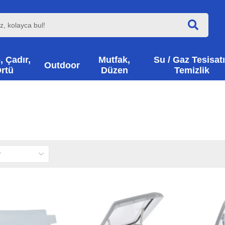
, Çadır,
Mutfak,
Su / Gaz Tesisatı
Outdoor
rtü
Düzen
Temizlik