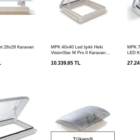
ETE EKLE
SEPETE EKLE
ht 28x28 Karavan
MPK 40x40 Led Işıklı Heki
MPK 7
VisionStar M Pro II Karavan
LED K
Tavan Havalandırma Heki
Haval
L
10.339,65 TL
27.24
Tükendi