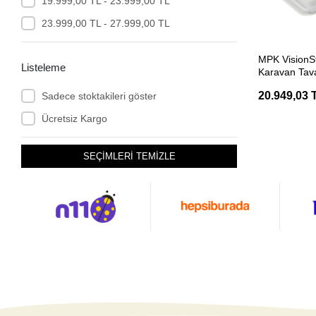
Barwig
19.999,00 TL - 23.999,00 TL
Benteler
23.999,00 TL - 27.999,00 TL
Berhimi
SEP
MPK VisionS
Listeleme
Berliner
Karavan Tav
Heki
Bio
20.949,03 
Sadece stoktakileri göster
BiOWiSH
Ücretsiz Kargo
Bluetti
SEÇİMLERİ TEMİZLE
Brunner
Bustronic
CADAC
Campasist
Campingaz
Can
Can Power