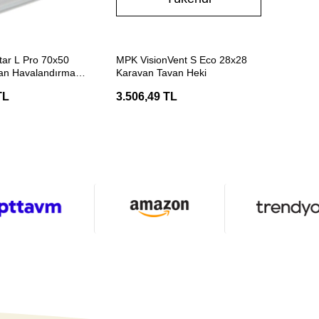
ETE EKLE
Stokta Yok
tar L Pro 70x50
MPK VisionVent S Eco 28x28
an Havalandırma
Karavan Tavan Heki
TL
3.506,49 TL