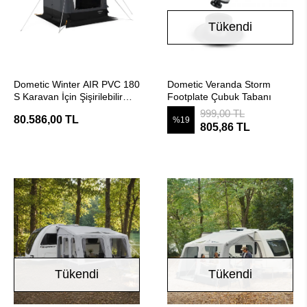
Tükendi
SEPETE EKLE
Stokta Yok
Dometic Winter AIR PVC 180
Dometic Veranda Storm
S Karavan İçin Şişirilebilir
Footplate Çubuk Tabanı
Kışlık Çadır (1.8m)
999,00 TL
80.586,00 TL
%19
805,86 TL
Tükendi
Tükendi