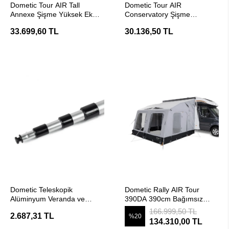
Dometic Tour AIR Tall
Dometic Tour AIR
Annexe Şişme Yüksek Ek
Conservatory Şişme
Oda Modülü
Panoramik Ek Oda Modülü
33.699,60 TL
30.136,50 TL
SEPETE EKLE
SEPETE EKLE
Dometic Teleskopik
Dometic Rally AIR Tour
Alüminyum Veranda ve
390DA 390cm Bağımsız
Çadır Fırtına Direği
Şişme Çekme ve
166.999,50 TL
2.687,31 TL
%20
MotoKaravan Çadırı (Drive
134.310,00 TL
Away)