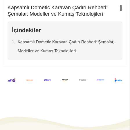
Kapsamlı Dometic Karavan Çadırı Rehberi:
Şemalar, Modeller ve Kumaş Teknolojileri
İçindekiler
Kapsamlı Dometic Karavan Çadırı Rehberi: Şemalar,
Modeller ve Kumaş Teknolojileri
Kapsamlı Dometic Karavan Çadırı Rehberi:
Şemalar, Modeller ve Kumaş Teknolojileri
Karavan kampçılığında uzun süreli konaklamalar (seasonal pitching)
veya bağımsız off-grid seyahatler, karavanın iç hacminin ötesinde
korunaklı bir dış yaşam alanına ihtiyaç duyar. Karavanı tamamen
çevreleyen
tam boy çadırlar
(diğer adıyla karavan
avluları),sundukları izolasyon ve geniş metrekare avantajıyla bu
ihtiyacın merkezindedir. Karavan sektöründe dünya standartlarını
belirleyen İsveç menşeili
Dometic
, geliştirdiği patentli hava tüpü
mimarisi ve gelişmiş tekstil laboratuvarlarında test edilen
Weathershield™ kumaş serileri ile bu alanın lideridir. Bu teknik