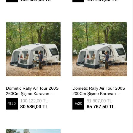
SEPETE EKLE
SEPETE EKLE
Dometic Rally Air Tour 260S
Dometic Rally Air Tour 200S
260Cm Şişme Karavan
200Cm Şişme Karavan
Çadırı
Çadırı
100.122,00 TL
81.807,00 TL
%20
%20
80.586,00 TL
65.767,50 TL