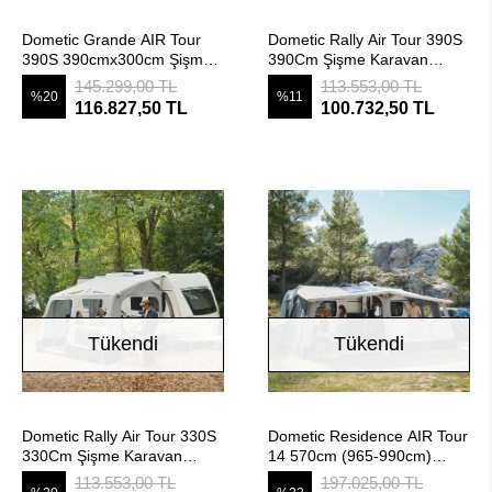
Stokta Yok
Stokta Yok
Dometic Grande AIR Tour
Dometic Rally Air Tour 390S
390S 390cmx300cm Şişme
390Cm Şişme Karavan
Karavan Çadırı
Çadırı
145.299,00 TL
113.553,00 TL
%20
%11
116.827,50 TL
100.732,50 TL
Tükendi
Tükendi
Stokta Yok
Stokta Yok
Dometic Rally Air Tour 330S
Dometic Residence AIR Tour
330Cm Şişme Karavan
14 570cm (965-990cm)
Çadırı
Şişme Tam Kapama Karavan
113.553,00 TL
197.025,00 TL