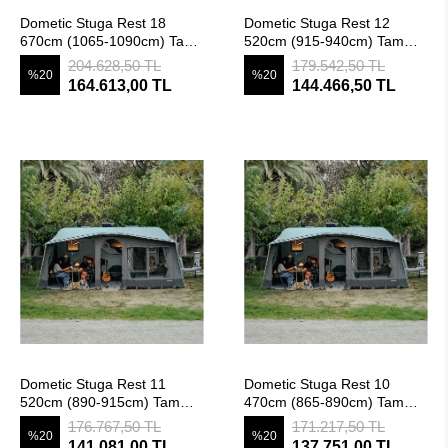
SEPETE EKLE
SEPETE EKLE
Dometic Stuga Rest 18
Dometic Stuga Rest 12
670cm (1065-1090cm) Tam
520cm (915-940cm) Tam
Kapama İskeletli, Sezonluk
Kapama İskeletli, Sezonluk
204.628,50 TL
179.542,50 TL
%20
%20
Karavan Çadırı
Karavan Çadırı
164.613,00 TL
144.466,50 TL
SEPETE EKLE
SEPETE EKLE
Dometic Stuga Rest 11
Dometic Stuga Rest 10
520cm (890-915cm) Tam
470cm (865-890cm) Tam
Kapama İskeletli, Sezonluk
Kapama İskeletli, Sezonluk
176.767,50 TL
171.217,50 TL
%20
%20
Karavan Çadırı
Karavan Çadırı
141.081,00 TL
137.751,00 TL