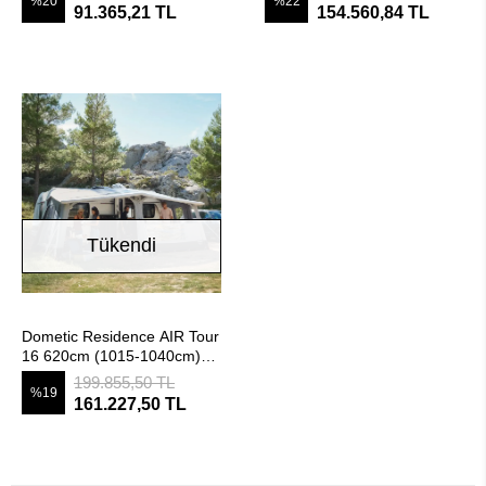
%20
%22
Çadırı
91.365,21 TL
154.560,84 TL
Tükendi
Stokta Yok
Dometic Residence AIR Tour
16 620cm (1015-1040cm)
Şişme Tam Kapama Karavan
199.855,50 TL
%19
Çadırı
161.227,50 TL