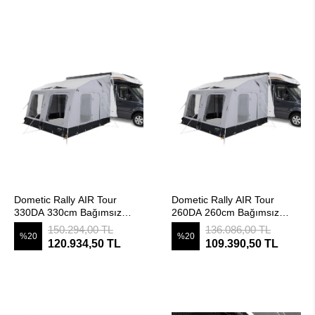
SEPETE EKLE
SEPETE EKLE
Dometic Rally AIR Tour
Dometic Rally AIR Tour
330DA 330cm Bağımsız
260DA 260cm Bağımsız
Şişme Çekme ve
Şişme Çekme ve
150.294,00 TL
136.086,00 TL
%20
%20
MotoKaravan Çadırı (Drive
MotoKaravan Çadırı (Drive
120.934,50 TL
109.390,50 TL
Away)
Away)