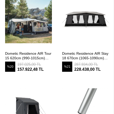
SEPETE EKLE
SEPETE EKLE
Dometic Residence AIR Tour
Dometic Residence AIR Stay
15 620cm (990-1015cm)
18 670cm (1065-1090cm)
Şişme Tam Kapama Karavan
Tam Kapama Şişme Karavan
197.025,00 TL
287.934,00 TL
%20
%21
Çadırı
Çadırı
157.922,48 TL
228.438,00 TL